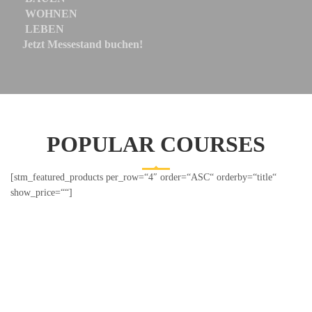
WOHNEN
LEBEN
Jetzt Messestand buchen!
POPULAR COURSES
[stm_featured_products per_row=“4″ order=“ASC“ orderby=“title“
show_price=““]