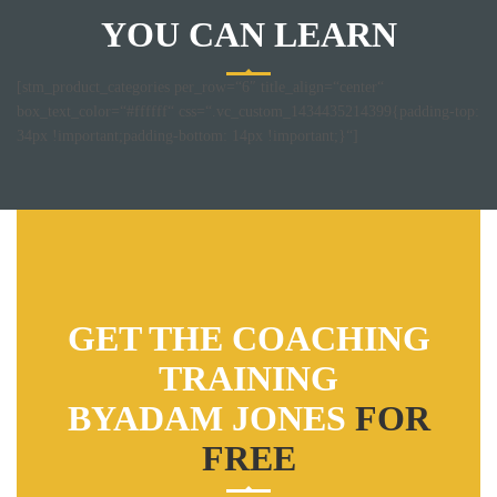
YOU CAN LEARN
[stm_product_categories per_row=“6″ title_align=“center“
box_text_color=“#ffffff“ css=“.vc_custom_1434435214399{padding-top:
34px !important;padding-bottom: 14px !important;}“]
GET THE COACHING
TRAINING
BYADAM JONES
FOR
FREE