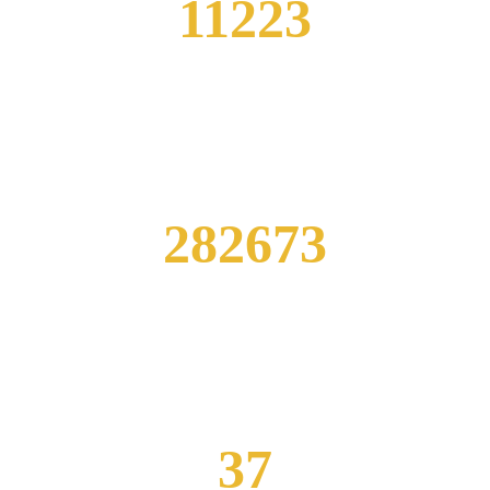
11223
CLASSES COMPLETE
282673
STUDENTS ENROLLED
37