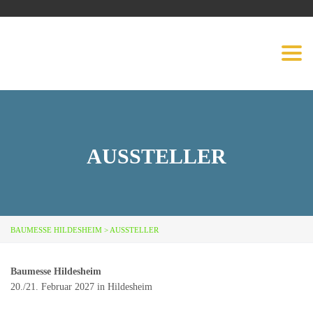
BAUMESSE
Togg
HILDESHEIM
navig
AUSSTELLER
BAUMESSE HILDESHEIM
>
AUSSTELLER
Baumesse Hildesheim
20./21. Februar 2027 in Hildesheim